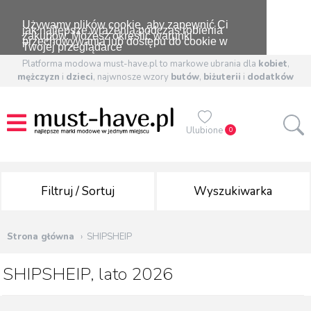
Używamy plików cookie, aby zapewnić Ci
jak najlepsze wrażenia podczas robienia
zakupów. Możesz określić warunki
przechowywania lub dostępu do cookie w
Twojej przeglądarce
Platforma modowa must-have.pl to markowe ubrania dla
kobiet
,
mężczyzn
i
dzieci
, najwnosze wzory
butów
,
biżuterii
i
dodatków
Ulubione
0
Filtruj / Sortuj
Wyszukiwarka
Strona główna
SHIPSHEIP
SHIPSHEIP, lato 2026