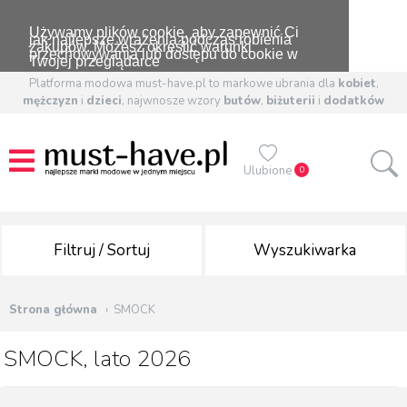
Używamy plików cookie, aby zapewnić Ci
jak najlepsze wrażenia podczas robienia
zakupów. Możesz określić warunki
przechowywania lub dostępu do cookie w
Twojej przeglądarce
Platforma modowa must-have.pl to markowe ubrania dla
kobiet
,
mężczyzn
i
dzieci
, najwnosze wzory
butów
,
biżuterii
i
dodatków
Ulubione
0
Filtruj / Sortuj
Wyszukiwarka
Strona główna
SMOCK
SMOCK, lato 2026