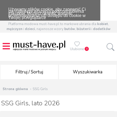
Używamy plików cookie, aby zapewnić Ci
jak najlepsze wrażenia podczas robienia
zakupów. Możesz określić warunki
przechowywania lub dostępu do cookie w
Twojej przeglądarce
Platforma modowa must-have.pl to markowe ubrania dla
kobiet
,
mężczyzn
i
dzieci
, najwnosze wzory
butów
,
biżuterii
i
dodatków
Ulubione
0
Filtruj / Sortuj
Wyszukiwarka
Strona główna
SSG Girls
SSG Girls, lato 2026