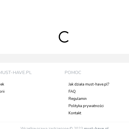
MUST-HAVE.PL
POMOC
rek
Jak działa must-have.pl?
rii
FAQ
Regulamin
Polityka prywatności
Kontakt
Wszelkie prawa zastrzeżone © 2023
must-have.pl