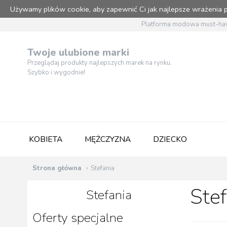
Używamy plików cookie, aby zapewnić Ci jak najlepsze wrażenia
Platforma modowa must-hav
Twoje ulubione marki
Przeglądaj produkty najlepszych marek na rynku.
Szybko i wygodnie!
KOBIETA
MĘŻCZYZNA
DZIECKO
Strona główna
Stefania
Stef
Stefania
Oferty specjalne