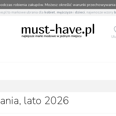
 podczas robienia zakupów. Możesz określić warunki przechowywania
e.pl to markowe ubrania dla
kobiet
,
mężczyzn
i
dzieci
, najwnosze wzory
Ul
ania, lato 2026