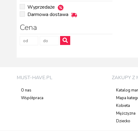
Wyprzedaże
Darmowa dostawa
Cena
MUST-HAVE.PL
ZAKUPY Z 
O nas
Katalog ma
Współpraca
Mapa katego
Kobieta
Mężczyzna
Dziecko