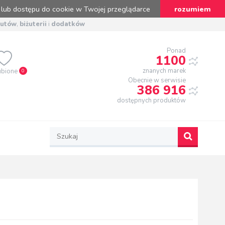
 lub dostępu do cookie w Twojej przeglądarce
rozumiem
butów
,
biżuterii
i
dodatków
Ponad
1100
znanych marek
ubione
0
Obecnie w serwisie
386 916
dostępnych produktów