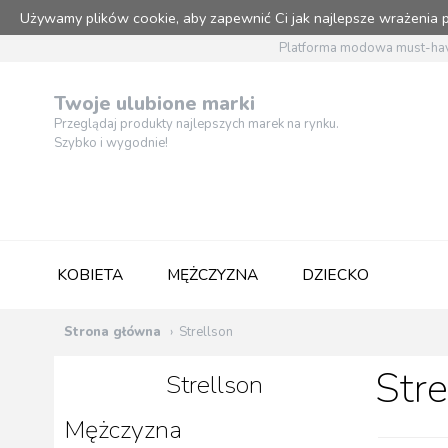
Używamy plików cookie, aby zapewnić Ci jak najlepsze wrażenia
Platforma modowa must-hav
Twoje ulubione marki
Przeglądaj produkty najlepszych marek na rynku.
Szybko i wygodnie!
KOBIETA
MĘŻCZYZNA
DZIECKO
Strona główna
Strellson
Stre
Strellson
Mężczyzna