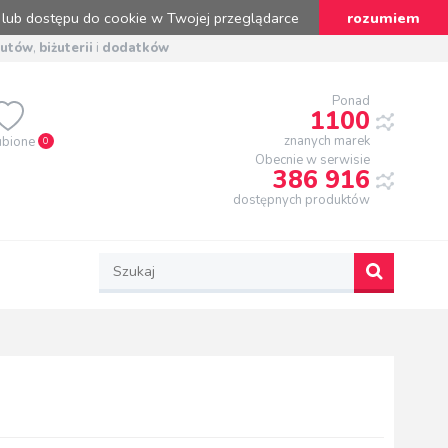
 lub dostępu do cookie w Twojej przeglądarce
rozumiem
butów
,
biżuterii
i
dodatków
Ponad
1100
znanych marek
ubione
0
Obecnie w serwisie
386 916
dostępnych produktów