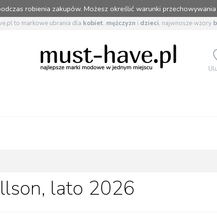
 podczas robienia zakupów. Możesz określić warunki przechowywania
e.pl to markowe ubrania dla
kobiet
,
mężczyzn
i
dzieci
, najwnosze wzory
Ul
llson, lato 2026