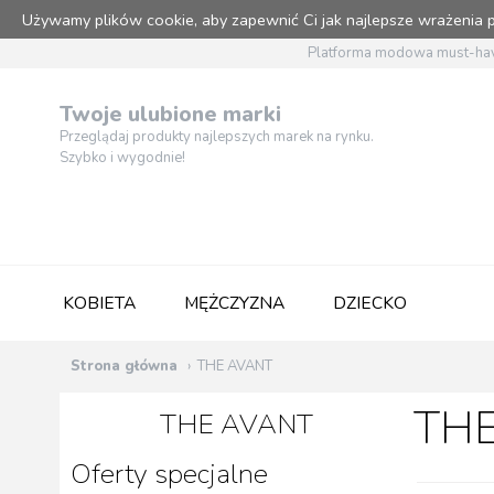
Używamy plików cookie, aby zapewnić Ci jak najlepsze wrażenia
Platforma modowa must-hav
Twoje ulubione marki
Przeglądaj produkty najlepszych marek na rynku.
Szybko i wygodnie!
KOBIETA
MĘŻCZYZNA
DZIECKO
Strona główna
THE AVANT
THE
THE AVANT
Oferty specjalne