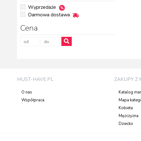
Wyprzedaże
Darmowa dostawa
Cena
MUST-HAVE.PL
ZAKUPY Z 
O nas
Katalog ma
Współpraca
Mapa katego
Kobieta
Mężczyzna
Dziecko