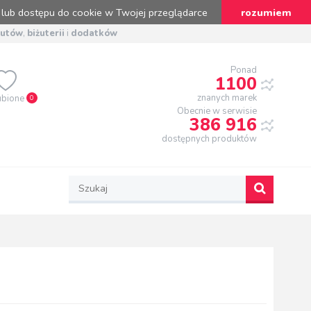
 lub dostępu do cookie w Twojej przeglądarce
rozumiem
butów
,
biżuterii
i
dodatków
Ponad
1100
znanych marek
ubione
0
Obecnie w serwisie
386 916
dostępnych produktów