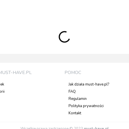
MUST-HAVE.PL
POMOC
rek
Jak działa must-have.pl?
rii
FAQ
Regulamin
Polityka prywatności
Kontakt
Wszelkie prawa zastrzeżone © 2023
must-have.pl