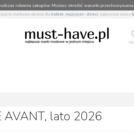
 podczas robienia zakupów. Możesz określić warunki przechowywania
e.pl to markowe ubrania dla
kobiet
,
mężczyzn
i
dzieci
, najwnosze wzory
Ul
 AVANT, lato 2026