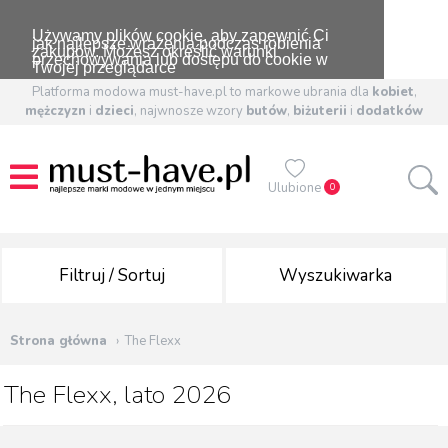
Używamy plików cookie, aby zapewnić Ci
jak najlepsze wrażenia podczas robienia
zakupów. Możesz określić warunki
przechowywania lub dostępu do cookie w
Twojej przeglądarce
Platforma modowa must-have.pl to markowe ubrania dla
kobiet
,
mężczyzn
i
dzieci
, najwnosze wzory
butów
,
biżuterii
i
dodatków
Ulubione
0
Filtruj / Sortuj
Wyszukiwarka
Strona główna
The Flexx
The Flexx, lato 2026