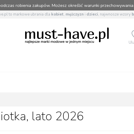
 podczas robienia zakupów. Możesz określić warunki przechowywania
e.pl to markowe ubrania dla
kobiet
,
mężczyzn
i
dzieci
, najwnosze wzory
Ul
iotka, lato 2026