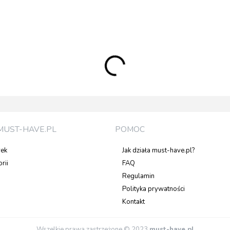
MUST-HAVE.PL
POMOC
rek
Jak działa must-have.pl?
rii
FAQ
Regulamin
Polityka prywatności
Kontakt
Wszelkie prawa zastrzeżone © 2023
must-have.pl