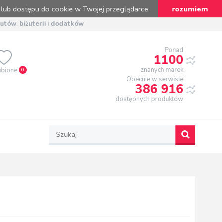
 lub dostępu do cookie w Twojej przeglądarce
rozumiem
butów
,
biżuterii
i
dodatków
Ponad
1100
znanych marek
ubione
0
Obecnie w serwisie
386 916
dostępnych produktów