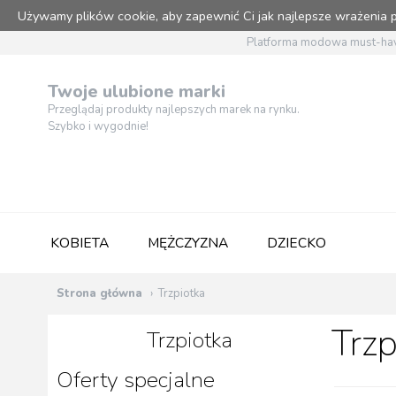
Używamy plików cookie, aby zapewnić Ci jak najlepsze wrażenia
Platforma modowa must-hav
Twoje ulubione marki
Przeglądaj produkty najlepszych marek na rynku.
Szybko i wygodnie!
KOBIETA
MĘŻCZYZNA
DZIECKO
Strona główna
Trzpiotka
Trzp
Trzpiotka
Oferty specjalne