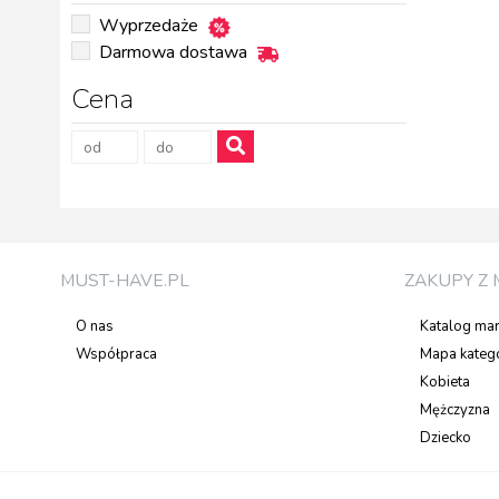
Wyprzedaże
Darmowa dostawa
Cena
MUST-HAVE.PL
ZAKUPY Z 
O nas
Katalog ma
Współpraca
Mapa katego
Kobieta
Mężczyzna
Dziecko