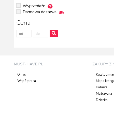
Wyprzedaże
Darmowa dostawa
Cena
MUST-HAVE.PL
ZAKUPY Z 
O nas
Katalog ma
Współpraca
Mapa katego
Kobieta
Mężczyzna
Dziecko