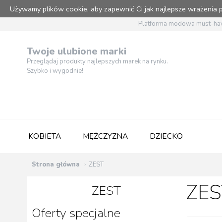
Używamy plików cookie, aby zapewnić Ci jak najlepsze wrażenia
Platforma modowa must-hav
Twoje ulubione marki
Przeglądaj produkty najlepszych marek na rynku.
Szybko i wygodnie!
KOBIETA
MĘŻCZYZNA
DZIECKO
Strona główna
ZEST
ZES
ZEST
Oferty specjalne