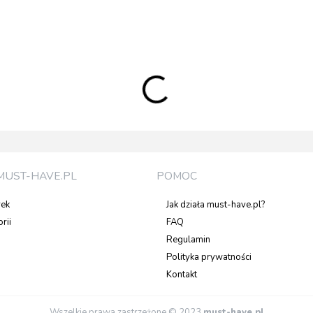
MUST-HAVE.PL
POMOC
rek
Jak działa must-have.pl?
rii
FAQ
Regulamin
Polityka prywatności
Kontakt
Wszelkie prawa zastrzeżone © 2023
must-have.pl