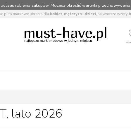
 podczas robienia zakupów. Możesz określić warunki przechowywania
e.pl to markowe ubrania dla
kobiet
,
mężczyzn
i
dzieci
, najwnosze wzory
Ul
T, lato 2026