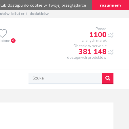
 lub dostępu do cookie w Twojej przeglądarce
rozumiem
butów
,
biżuterii
i
dodatków
Ponad
1100
znanych marek
ubione
0
Obecnie w serwisie
381 148
dostępnych produktów