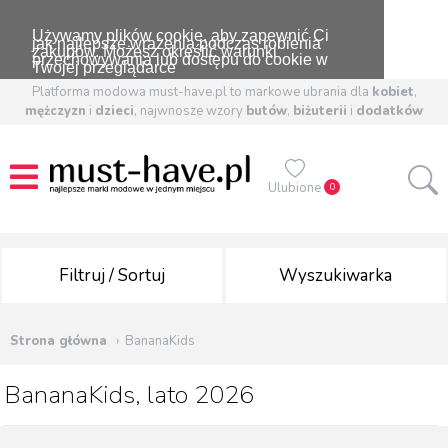
Używamy plików cookie, aby zapewnić Ci
jak najlepsze wrażenia podczas robienia
zakupów. Możesz określić warunki
przechowywania lub dostępu do cookie w
Twojej przeglądarce
Platforma modowa must-have.pl to markowe ubrania dla
kobiet
,
mężczyzn
i
dzieci
, najwnosze wzory
butów
,
biżuterii
i
dodatków
Ulubione
0
Filtruj / Sortuj
Wyszukiwarka
Strona główna
BananaKids
BananaKids, lato 2026