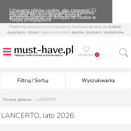
Używamy plików cookie, aby zapewnić Ci
jak najlepsze wrażenia podczas robienia
zakupów. Możesz określić warunki
przechowywania lub dostępu do cookie w
Twojej przeglądarce
Platforma modowa must-have.pl to markowe ubrania dla
kobiet
,
mężczyzn
i
dzieci
, najwnosze wzory
butów
,
biżuterii
i
dodatków
Ulubione
0
Filtruj / Sortuj
Wyszukiwarka
Strona główna
LANCERTO
LANCERTO, lato 2026