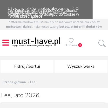
Używamy plików cookie, aby zapewnić Ci
jak najlepsze wrażenia podczas robienia
zakupów. Możesz określić warunki
przechowywania lub dostępu do cookie w
Twojej przeglądarce
Platforma modowa must-have.pl to markowe ubrania dla
kobiet
,
mężczyzn
i
dzieci
, najwnosze wzory
butów
,
biżuterii
i
dodatków
Ulubione
0
Filtruj / Sortuj
Wyszukiwarka
Strona główna
Lee
Lee, lato 2026