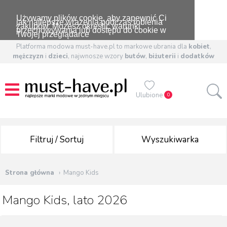
Używamy plików cookie, aby zapewnić Ci
jak najlepsze wrażenia podczas robienia
zakupów. Możesz określić warunki
przechowywania lub dostępu do cookie w
Twojej przeglądarce
Platforma modowa must-have.pl to markowe ubrania dla
kobiet
,
mężczyzn
i
dzieci
, najwnosze wzory
butów
,
biżuterii
i
dodatków
Ulubione
0
Filtruj / Sortuj
Wyszukiwarka
Strona główna
Mango Kids
Mango Kids, lato 2026