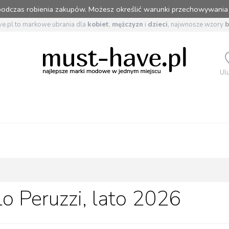
 podczas robienia zakupów. Możesz określić warunki przechowywania
e.pl to markowe ubrania dla
kobiet
,
mężczyzn
i
dzieci
, najwnosze wzory
Ul
o Peruzzi, lato 2026