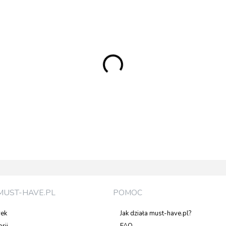
MUST-HAVE.PL
POMOC
rek
Jak działa must-have.pl?