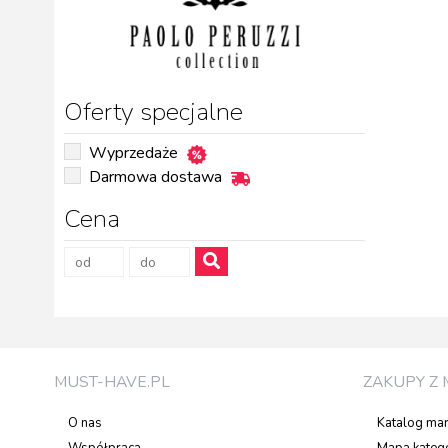
Oferty specjalne
Wyprzedaże
Darmowa dostawa
Cena
MUST-HAVE.PL
ZAKUPY Z 
O nas
Katalog ma