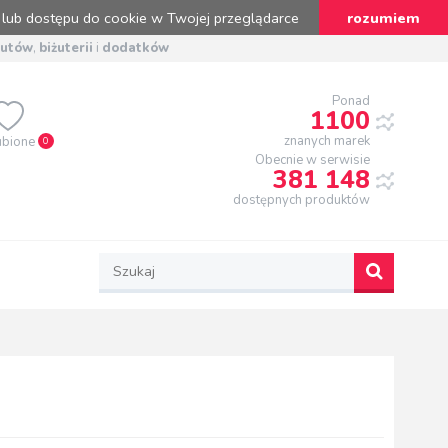
 lub dostępu do cookie w Twojej przeglądarce
rozumiem
butów
,
biżuterii
i
dodatków
Ponad
1100
znanych marek
ubione
0
Obecnie w serwisie
381 148
dostępnych produktów