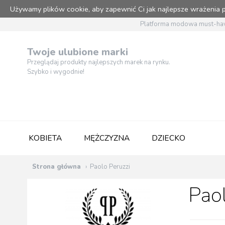
Używamy plików cookie, aby zapewnić Ci jak najlepsze wrażenia
Platforma modowa must-hav
Twoje ulubione marki
Przeglądaj produkty najlepszych marek na rynku.
Szybko i wygodnie!
KOBIETA
MĘŻCZYZNA
DZIECKO
Strona główna
Paolo Peruzzi
Paol