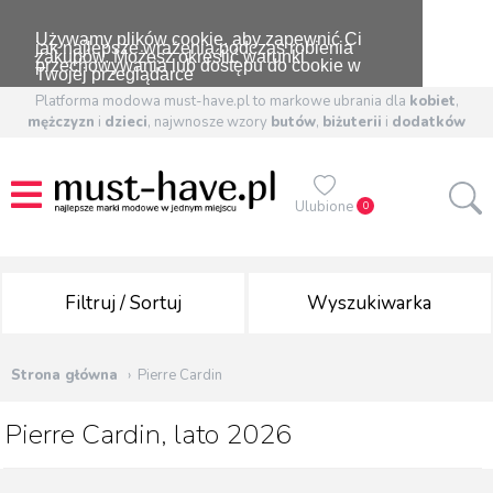
Używamy plików cookie, aby zapewnić Ci
jak najlepsze wrażenia podczas robienia
zakupów. Możesz określić warunki
przechowywania lub dostępu do cookie w
Twojej przeglądarce
Platforma modowa must-have.pl to markowe ubrania dla
kobiet
,
mężczyzn
i
dzieci
, najwnosze wzory
butów
,
biżuterii
i
dodatków
Ulubione
0
Filtruj / Sortuj
Wyszukiwarka
Strona główna
Pierre Cardin
Pierre Cardin, lato 2026