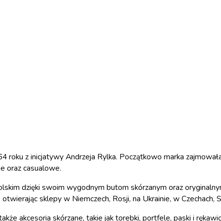
4 roku z inicjatywy Andrzeja Rylka. Początkowo marka zajmowała
ie oraz casualowe.
u polskim dzięki swoim wygodnym butom skórzanym oraz oryginaln
otwierając sklepy w Niemczech, Rosji, na Ukrainie, w Czechach, Sł
kże akcesoria skórzane, takie jak torebki, portfele, paski i rękawi