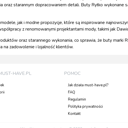
nia oraz starannym dopracowaniem detali. Buty Ryłko wykonane są
modele, jak i modne propozycje, które są inspirowane najnowszy
współpracy z renomowanymi projektantami mody, takimi jak Dawid
produktów oraz starannego wykonania, co sprawia, że buty marki Ry
 na zadowolenie i lojalność klientów.
MUST-HAVE.PL
POMOC
rek
Jak działa must-have.pl?
rii
FAQ
Regulamin
Polityka prywatności
Kontakt