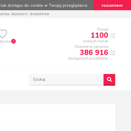
 lub dostępu do cookie w Twojej przeglądarce
rozumiem
butów
,
biżuterii
i
dodatków
Ponad
1100
znanych marek
ubione
0
Obecnie w serwisie
386 916
dostępnych produktów