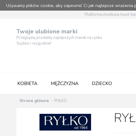
Używamy plików cookie, aby zapewnić Ci jak najlepsze wrażenia
Platforma modowa must-hav
Twoje ulubione marki
Przeglądaj produkty najlepszych marek na rynku.
Szybko i wygodnie!
KOBIETA
MĘŻCZYZNA
DZIECKO
Strona główna
RYŁKO
RYŁ