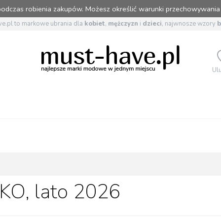
 podczas robienia zakupów. Możesz określić warunki przechowywania
e.pl to markowe ubrania dla
kobiet
,
mężczyzn
i
dzieci
, najwnosze wzory
Ul
KO, lato 2026