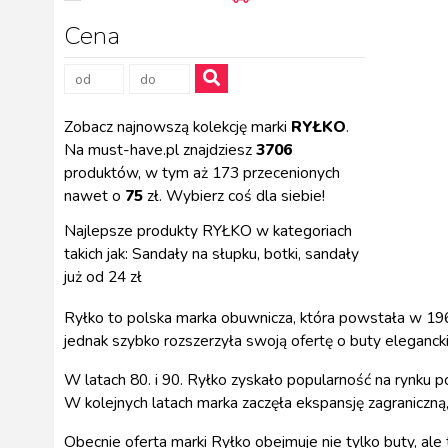
Cena
Zobacz najnowszą kolekcję marki
RYŁKO
.
Na must-have.pl znajdziesz
3706
produktów, w tym aż 173 przecenionych
nawet o
75
zł. Wybierz coś dla siebie!
Najlepsze produkty RYŁKO w kategoriach
takich jak: Sandały na słupku, botki, sandały
już od 24 zł
Ryłko to polska marka obuwnicza, która powstała w 196
jednak szybko rozszerzyła swoją ofertę o buty eleganck
W latach 80. i 90. Ryłko zyskało popularność na rynk
W kolejnych latach marka zaczęła ekspansję zagraniczną, 
Obecnie oferta marki Ryłko obejmuje nie tylko buty, ale ta