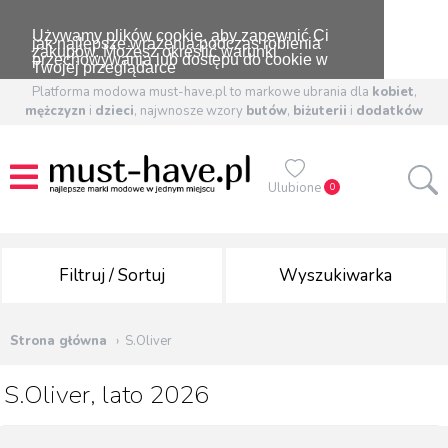
Używamy plików cookie, aby zapewnić Ci
jak najlepsze wrażenia podczas robienia
zakupów. Możesz określić warunki
przechowywania lub dostępu do cookie w
Twojej przeglądarce
Platforma modowa must-have.pl to markowe ubrania dla
kobiet
,
mężczyzn
i
dzieci
, najwnosze wzory
butów
,
biżuterii
i
dodatków
Ulubione
0
Filtruj / Sortuj
Wyszukiwarka
Strona główna
S.Oliver
S.Oliver, lato 2026