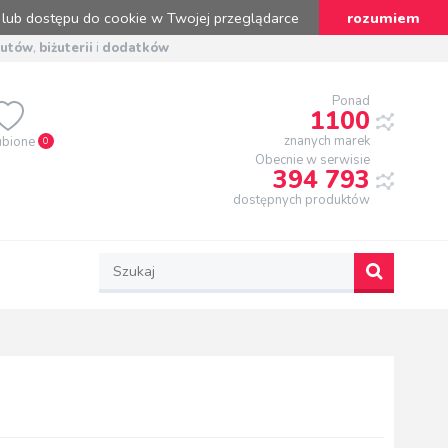
 lub dostępu do cookie w Twojej przeglądarce
rozumiem
butów
,
biżuterii
i
dodatków
Ponad
1100
znanych marek
ubione
0
Obecnie w serwisie
394 793
dostępnych produktów