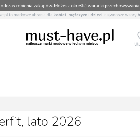
 podczas robienia zakupów. Możesz określić warunki przechowywania
e.pl to markowe ubrania dla
kobiet
,
mężczyzn
i
dzieci
, najwnosze wzory
Ul
rfit, lato 2026