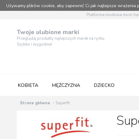
Używamy plików cookie, aby zapewnić Ci jak najlepsze wrażenia
Platforma modowa must-hav
Twoje ulubione marki
Przeglądaj produkty najlepszych marek na rynku.
Szybko i wygodnie!
KOBIETA
MĘŻCZYZNA
DZIECKO
Strona główna
Superfit
Supe