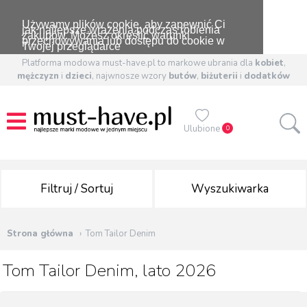
Używamy plików cookie, aby zapewnić Ci
jak najlepsze wrażenia podczas robienia
zakupów. Możesz określić warunki
przechowywania lub dostępu do cookie w
Twojej przeglądarce
Platforma modowa must-have.pl to markowe ubrania dla
kobiet
,
mężczyzn
i
dzieci
, najwnosze wzory
butów
,
biżuterii
i
dodatków
Ulubione
0
Filtruj / Sortuj
Wyszukiwarka
Strona główna
Tom Tailor Denim
Tom Tailor Denim, lato 2026