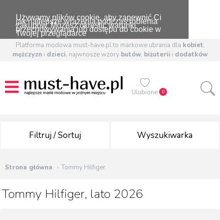
Używamy plików cookie, aby zapewnić Ci
jak najlepsze wrażenia podczas robienia
zakupów. Możesz określić warunki
przechowywania lub dostępu do cookie w
Twojej przeglądarce
Platforma modowa must-have.pl to markowe ubrania dla
kobiet
,
mężczyzn
i
dzieci
, najwnosze wzory
butów
,
biżuterii
i
dodatków
Ulubione
0
Filtruj / Sortuj
Wyszukiwarka
Strona główna
Tommy Hilfiger
Tommy Hilfiger, lato 2026