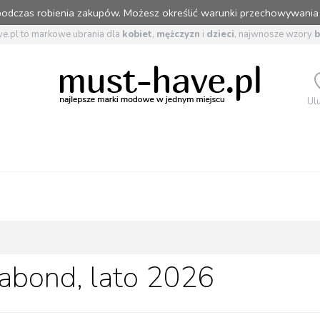
 podczas robienia zakupów. Możesz określić warunki przechowywania
e.pl to markowe ubrania dla
kobiet
,
mężczyzn
i
dzieci
, najwnosze wzory
Ul
abond, lato 2026