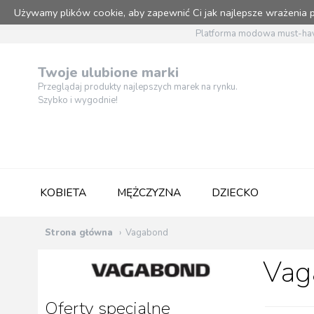
Używamy plików cookie, aby zapewnić Ci jak najlepsze wrażenia
Platforma modowa must-hav
Twoje ulubione marki
Przeglądaj produkty najlepszych marek na rynku.
Szybko i wygodnie!
KOBIETA
MĘŻCZYZNA
DZIECKO
Strona główna
Vagabond
Vag
Oferty specjalne