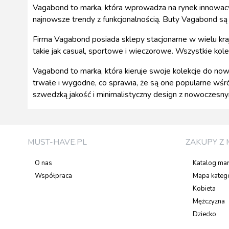
Vagabond to marka, która wprowadza na rynek innowacy
najnowsze trendy z funkcjonalnością. Buty Vagabond są 
Firma Vagabond posiada sklepy stacjonarne w wielu kraja
takie jak casual, sportowe i wieczorowe. Wszystkie kol
Vagabond to marka, która kieruje swoje kolekcje do nowo
trwałe i wygodne, co sprawia, że są one popularne wśród
szwedzką jakość i minimalistyczny design z nowoczesny
MUST-HAVE.PL
ZAKUPY Z 
O nas
Katalog ma
Współpraca
Mapa katego
Kobieta
Mężczyzna
Dziecko