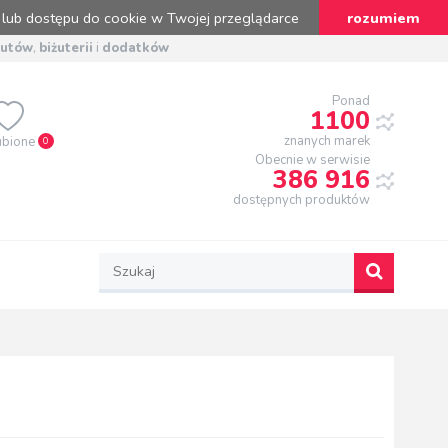
 lub dostępu do cookie w Twojej przeglądarce
rozumiem
butów
,
biżuterii
i
dodatków
Ponad
1100
znanych marek
ubione
0
Obecnie w serwisie
386 916
dostępnych produktów