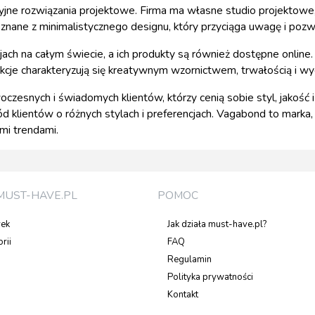
jne rozwiązania projektowe. Firma ma własne studio projektowe,
znane z minimalistycznego designu, który przyciąga uwagę i pozwa
ch na całym świecie, a ich produkty są również dostępne online. 
ekcje charakteryzują się kreatywnym wzornictwem, trwałością i w
czesnych i świadomych klientów, którzy cenią sobie styl, jakość i 
 klientów o różnych stylach i preferencjach. Vagabond to marka, 
mi trendami.
MUST-HAVE.PL
POMOC
rek
Jak działa must-have.pl?
rii
FAQ
Regulamin
Polityka prywatności
Kontakt